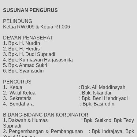
SUSUNAN PENGURUS
PELINDUNG
Ketua RW.009 & Ketua RT.006
DEWAN PENASEHAT
1. Bpk. H. Nurdin
2. Bpk. H. Herdis
3. Bpk. H. Dudi Supriadi
4. Bpk. Kurniawan Harjasasmita
5. Bpk. Ahmad Sukri
6. Bpk. Syamsudin
PENGURUS
1.
Ketua
: Bpk. Ali Maddinsyah
2.
Wakil Ketua
: Bpk. Iskandar
3.
Sekretaris
: Bpk. Beni Hendriyadi
4.
Bendahara
: Bpk. Basirudin
BIDANG-BIDANG DAN KORDINATOR
1. Dakwah & Humas
: Bpk. Sutikno, Bpk Tedy
Supriadi
2. Pengembangan & Pembangunan
: Bpk Indrajaya, Bpk
Yusuf Mansyur,