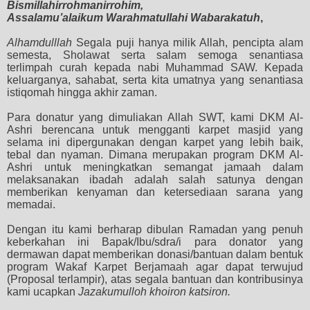
Bismillahirrohmanirrohim,
Assalamu’alaikum Warahmatullahi Wabarakatuh
,
Alhamdulllah
Segala puji hanya milik Allah, pencipta alam
semesta,
S
holawat serta salam semoga senantiasa
terlimpah curah kepada nabi Muhammad SAW. Kepada
keluarganya, sahabat
,
serta
kita
umatnya yang senantiasa
istiqomah hingga akhir zaman
.
Para donatur yang dimuliakan Allah SWT, kami DKM Al-
A
s
hri berencana
untuk
mengganti karpet masjid yang
selama ini dipergunakan dengan karpet yang lebih
baik,
tebal
dan nyaman
. Dimana
merupakan
program DKM Al-
Ashri
untuk meningkatkan semangat jamaah dalam
melaksanakan ibadah adalah salah satunya dengan
memberikan kenyaman dan ketersediaan sarana yang
memadai.
Dengan itu k
ami berharap
dibulan Ramadan yang penuh
keberkahan ini
Bapak/Ibu/sdra/
i
para
donator
yang
dermawan
dapat memberikan donasi
/bantuan
dalam bentuk
program W
akaf
Karpet Berjamaah agar dapat terwujud
(
Proposal
terlampir), atas segala bantuan dan kontribusinya
kami ucapkan
Jazakumulloh khoiron katsiron.