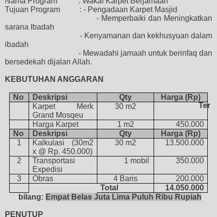
Nama Program
:
Wakaf Karpet Berjamaah
Tujuan Program
:
- Pengadaan Karpet Masjid
-
Memperbaiki dan
Meningkatkan
sarana Ibadah
-
Kenyamanan dan kekhusyuan dalam
ibadah
-
Mewadahi jamaah untuk berinfaq
dan
bersedekah
dijalan Allah.
KEBUTUHAN ANGGARAN
No
Deskripsi
Qty
Harga (Rp)
Ter
Karpet
M
erk
30
m2
Grand Mosqeu
Harga
K
arpet
1 m2
45
0.000
No
Deskripsi
Qty
Harga (Rp)
1
Kalkulasi
(30
m2
30 m2
13.500.000
x
@
Rp.
45
0.000
)
2
Transportasi
1 mobil
350.000
Expedisi
3
Obras
4 Baris
200.000
Total
14.050.000
bilang:
Empat Belas Juta Lima Puluh Ribu Rupiah
PENUTUP