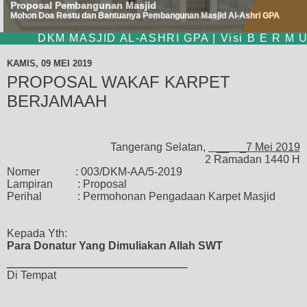
Proposal Pembangunan Masjid
Mohon Doa Restu dan Bantuanya Pembangunan Masjid Al-Ashri GPA
DKM MASJID AL-ASHRI GPA | Visi B E R M U R 
KAMIS, 09 MEI 2019
PROPOSAL WAKAF KARPET
BERJAMAAH
Tangerang Selatan,
__
_7
Mei
201
9
2 Ramadan 1440 H
Nomer
: 00
3
/DKM-AA/
5
-201
9
Lampiran
:
Proposal
Perihal
: Permohonan
Pengadaan Karpet
Masjid
Kepada Yth:
Para Donatur Yang Dimuliakan Allah SWT
______________________
Di Tempat