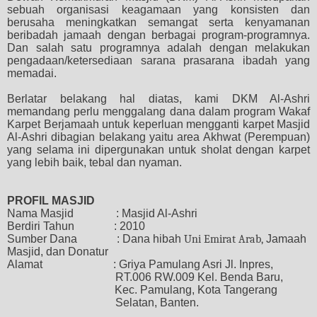
sebuah organisasi
keagamaan
yang konsisten dan
berusaha meningkatkan semangat serta kenyamanan
beribadah jamaah dengan berbagai program-programnya.
Dan salah satu programnya adalah dengan melakukan
pengadaan/ketersediaan sarana prasarana ibadah
yang
memadai
.
Berlatar belakang hal diatas, kami
DKM
Al-Ashri
memandang perlu menggalang dana
dalam program Wakaf
Karpet Berjamaah
untuk keperluan mengganti karpet
M
asjid
Al-Ashri dibagian belakang yaitu area Akhwat (Perempuan)
yang selama ini dipergunakan
untuk sholat
dengan karpet
yang lebih
baik, tebal
dan nyaman
.
PROFIL MASJID
Nama Masjid
: Masjid Al-Ashri
Berdiri Tahun
: 2010
Sumber Dana
: Dana hibah
Uni Emirat Arab,
Jamaah
Masjid, dan Donatur
Alamat
: Griya Pamulang Asri Jl. Inpres,
RT.006 RW.009 Kel. Benda Baru,
Kec. Pamulang, Kota Tangerang
Selatan, Banten.