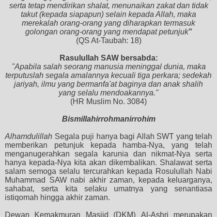
serta tetap mendirikan shalat, menunaikan zakat dan tidak
takut (kepada siapapun) selain kepada Allah, maka
merekalah orang-orang yang diharapkan termasuk
golongan orang-orang yang mendapat petunjuk
”
(QS At-Taubah: 18)
Rasulullah SAW bersabda:
"Apabila salah seorang manusia meninggal dunia, maka
terputuslah segala amalannya kecuali tiga perkara; sedekah
jariyah, ilmu yang bermanfa'at baginya dan anak shalih
yang selalu mendoakannya."
(HR Muslim No. 3084)
Bismillahirrohmanirrohim
Alhamdulillah
Segala puji
hanya bagi
Allah SWT yang telah
memberikan petunjuk kepada hamba-Nya, yang telah
menganugerahkan segala karunia dan nikmat-Nya serta
hanya kepada-Nya kita akan dikembalikan. Shalawat serta
salam semoga selalu tercurahkan kepada
Rosulullah
Nabi
Muhammad SAW
nabi akhir zaman,
k
epada keluarganya,
sahabat
,
serta
kita
selaku
umatnya yang senantiasa
istiqomah hingga akhir zaman
.
Dewan Kemakmuran Masjid
(DKM)
Al-
Ashri
merupakan