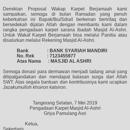
Demikian Proposal
Wakap Karpet Berjamaah kami
sampaikan, semoga
di bulan Ramadan yang penuh
keberkahan ini
Bapak/Ibu
/Sdra/i
berkenan berinfaq
dan
bersedekah
dijalan Allah
dengan
membantu kami dalam
rangka
pengadaan karpet sarana ibadah
M
asjid Al-Ashri
.
Untuk
Wakaf Karpet Berjamaah bisa
melalui Panitia atau
disalurkan
melalui Rekening Masjid Al-Ashri.
Bank
: BANK SYARIAH MANDIRI
No. Rek
: 7123455977
Atas Nama
: MASJID AL ASHRI
Semoga donasi para dermawan menjadi ladang amal yang
dilipatgandakan dan mendapat balasan surga dari Allah
SWT. A
tas segala bantuan dan kontribusinya kami ucapkan
Jazakumulloh khoiron katsiron.
Tangerang Selatan,
7 Mei 2019
Pengadaan Karpet Masjid Al-Ashri
Griya Pamulang Asri
Ketua,
Sekertaris,