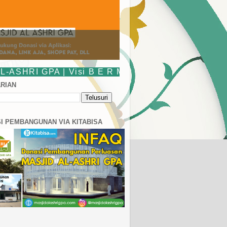
 | Visi B E R M U R A H : Bersama Kita Makmurka
RIAN
I PEMBANGUNAN VIA KITABISA