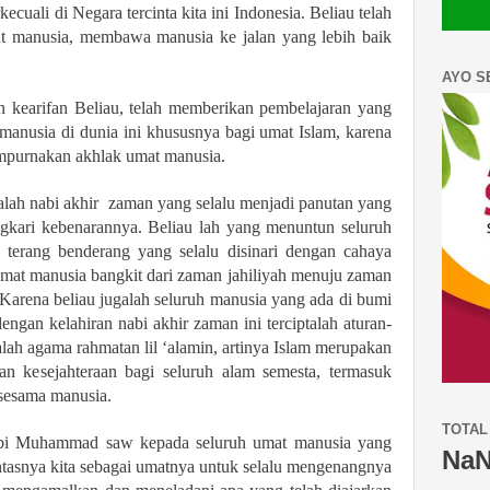
ecuali di Negara tercinta kita ini Indonesia. Beliau telah
t manusia, membawa manusia ke jalan yang lebih baik
AYO S
 kearifan Beliau, telah memberikan pembelajaran yang
 manusia di dunia ini khususnya bagi umat Islam, karena
mpurnakan akhlak umat manusia.
 nabi akhir zaman yang selalu menjadi panutan yang
gkari kebenarannya. Beliau lah yang menuntun seluruh
terang benderang yang selalu disinari dengan cahaya
umat manusia bangkit dari zaman jahiliyah menuju zaman
Karena beliau jugalah seluruh manusia yang ada di bumi
dengan kelahiran nabi akhir zaman ini terciptalah aturan-
lah agama rahmatan lil ‘alamin, artinya Islam merupakan
kesejahteraan bagi seluruh alam semesta, termasuk
 sesama manusia.
TOTAL
Nabi Muhammad saw kepada seluruh umat manusia yang
Na
ntasnya kita sebagai umatnya untuk selalu mengenangnya