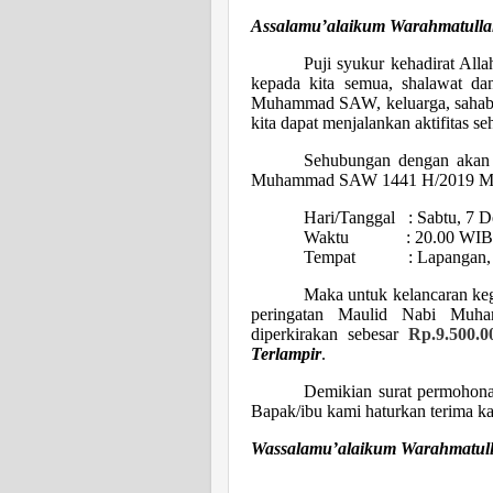
Assalamu’alaikum Warahmatulla
Puji syukur kehadirat Al
kepada kita semua, shalawat da
Muhammad SAW, keluarga, sahabat
kita dapat menjalankan aktifitas se
Sehubungan dengan akan d
Muhammad SAW 1441 H/2019 M, ya
Hari/Tanggal
:
Sabtu, 7 
Waktu
: 20.00 WIB
Tempat : Lapangan, Gr
Maka untuk kelancaran keg
peringatan Maulid Nabi Mu
diperkirakan sebesar
Rp.
9
.5
00.0
Terlampir
.
Demikian surat permohonan
Bapak/ibu kami haturkan terima k
Wassalamu’alaikum Warahmatul