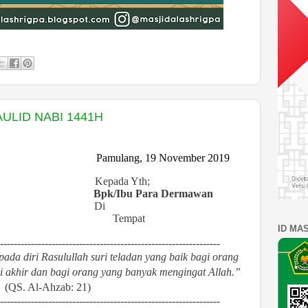
ULID NABI 1441H
Pamulang
,
19 November
201
9
Kepada Yth;
Bpk/Ibu Para Dermawan
Di
Tempat
ID MA
----------------------------------------------------------------
pada diri Rasulullah suri teladan yang baik bagi orang
i akhir dan bagi orang yang banyak mengingat Allah.”
(QS. Al-Ahzab: 21)
----------------------------------------------------------------