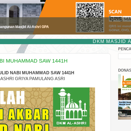
ngunan Masjid Al-Ashri GPA
DKM MASJID AL-ASHRI GPA
PENCA
BI MUHAMMAD SAW 1441H
DONAS
ULID NABI MUHAMMAD SAW 1441H
L ASHRI GRIYA PAMULANG ASRI