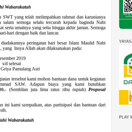
hi Wabarakatuh
lah SWT yang telah melimpahkan rahmat dan karunianya
n salam semoga selalu tercurah kepada baginda Nabi
 serta umatnya yang setia hingga akhir jaman. Semoga
hari-hari dengan baik dan lancar.
YAYAS
iadakannya peringatan hari besar Islam Maulid Nabi
ng Insya Allah akan dilaksanakan pada:
Desember 2019
s/d selesai
iya Pamulang Asri
iatan tersebut kami mohon bantuan dana untuk kegiatan
hammad SAW. Adapun biaya yang kami butuhkan
00,-
(
Sembilan
juta lima ratus ribu rupiah)
Proposal
 ini kami sampaikan, atas partisipasi dan bantuan dari
a
si
h.
PLAY 
lahi Wabarakatuh