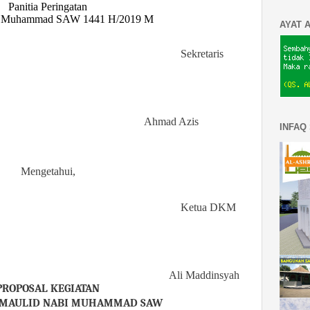
Panitia Peringatan
i
M
uhammad
SAW 1441 H/2019 M
AYAT 
Sekretaris
Ahmad Azis
INFAQ
Mengetahui,
Ketua DKM
Ali Maddinsyah
PROPOSAL KEGIATAN
 MAULID NABI MUHAMMAD SAW