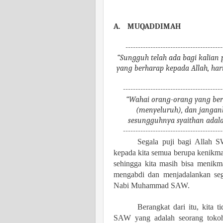
A.
MUQADDIMAH
B
---------------------------------------
“Sungguh telah ada bagi kalian p
yang berharap kepada Allah, har
----------------------------------------
“Wahai orang-orang yang ber
(menyeluruh), dan janganl
sesungguhnya syaithan adala
----------------------------------------
Segala puji bagi Allah 
kepada kita semua berupa kenikm
sehingga kita masih bisa menikma
mengabdi dan menjadalankan seg
Nabi Muhammad SAW.
Berangkat dari itu, kita
SAW yang adalah seorang tokoh