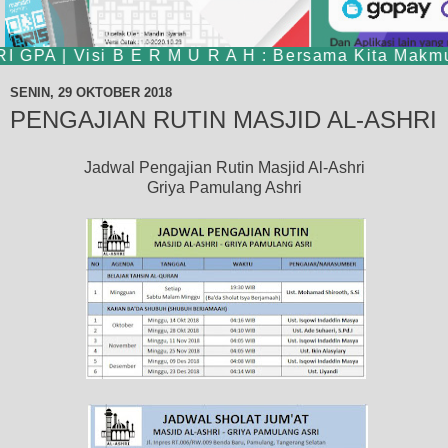
PA | Visi B E R M U R A H : Bersama Kita Makmur
Kotak Amal Digital
Infaq Sedekah lebih mudah dengan Dompet Digital
SENIN, 29 OKTOBER 2018
PENGAJIAN RUTIN MASJID AL-ASHRI
Jadwal Pengajian Rutin Masjid Al-Ashri
Griya Pamulang Ashri